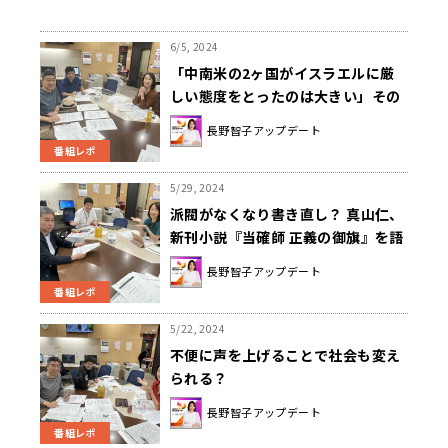
6/5, 2024
「中南米の2ヶ国がイスラエルに厳
しい態度をとったのは大きい」その
理由は？
長野智子アップデート
番組レポ
5/29, 2024
派閥がなくなり書き直し？ 真山仁、
新刊小説『当確師 正義の御旗』を語
る
長野智子アップデート
番組レポ
5/22, 2024
不便に声を上げることで社会も変え
られる？
長野智子アップデート
番組レポ