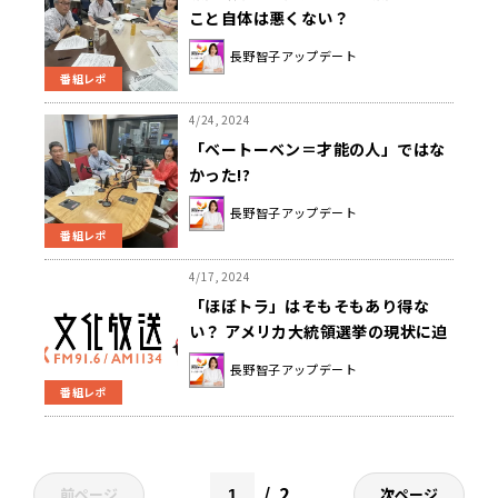
こと自体は悪くない？
長野智子アップデート
番組レポ
4/24, 2024
「ベートーベン＝才能の人」ではな
かった!?
長野智子アップデート
番組レポ
4/17, 2024
「ほぼトラ」はそもそもあり得な
い？ アメリカ大統領選挙の現状に迫
る
長野智子アップデート
番組レポ
2
前ページ
次ページ