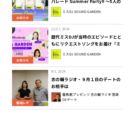
パレード Summer Party!! ～5人の
夏物語～』 千倉真理、向井亜紀、斉
ミスDJ SOUND GARDEN
藤慶子、長野智子、川口雅代 出
お知らせ
演！ 8/5(火)・6(水)放送
12/17, 2024
歴代ミスDJが当時のエピソードとと
もにリクエストソングをお届け『ミ
スDJリクエストパレード 80’s
ミスDJ SOUND GARDEN
GARDEN』千倉真理、長野智子、向
お知らせ
井亜紀が出演 2025年1月3日（金）
午後3時30分から
9/1, 2024
志の輔ラジオ・９月１日のデートの
お相手は
龍角散プレゼンツ 志の輔ラジオ 落語
DEデート
番組レポ