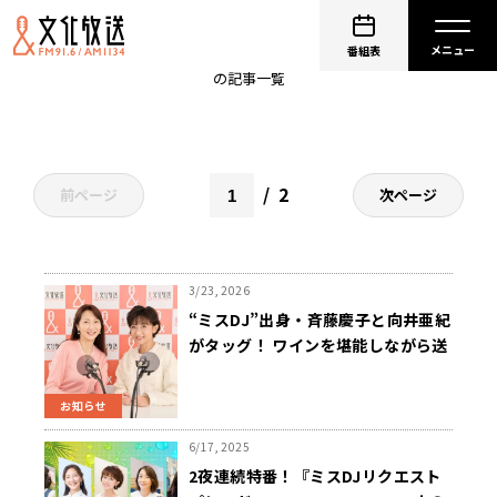
ミスDJリクエストパレード
番組表
の記事一覧
2
前ページ
次ページ
3/23, 2026
“ミスDJ”出身・斉藤慶子と向井亜紀
がタッグ！ ワインを堪能しながら送
るおしゃべりと音楽のくつろぎタイ
ム 新番組『小林生駒高原葡萄酒工
お知らせ
房 presents 慶子と亜紀のわ～いワ
イン』3/30(月)スタート
6/17, 2025
2夜連続特番！『ミスDJリクエスト