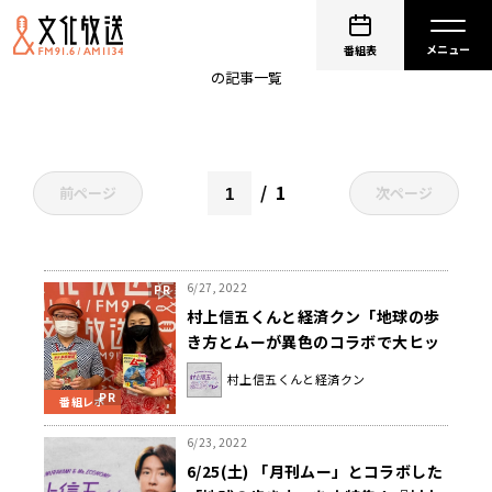
ムー
番組表
の記事一覧
1
前ページ
次ページ
6/27, 2022
村上信五くんと経済クン「地球の歩
き方とムーが異色のコラボで大ヒッ
ト！」
村上信五くんと経済クン
番組レポ
6/23, 2022
6/25(土) 「月刊ムー」とコラボした