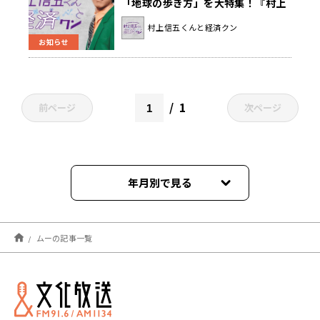
「地球の歩き方」を大特集！『村上
信五くんと経済クン』
村上信五くんと経済クン
お知らせ
1
前ページ
次ページ
年月別で見る
2022年06月
ムーの記事一覧