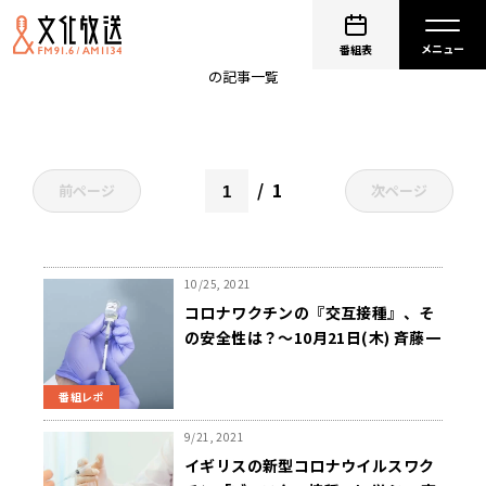
モデルナ製
番組表
の記事一覧
1
前ページ
次ページ
10/25, 2021
コロナワクチンの『交互接種』、そ
の安全性は？～10月21日(木) 斉藤一
美ニュースワイドSAKIDORI!
番組レポ
9/21, 2021
イギリスの新型コロナウイルスワク