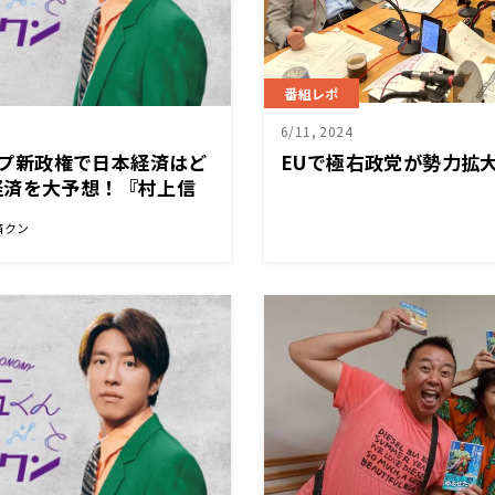
番組レポ
6/11, 2024
ランプ新政権で日本経済はど
EUで極右政党が勢力拡
経済を大予想！『村上信
ン』
済クン