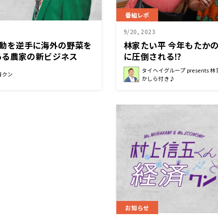
番組レポ
9/20, 2023
候変動を逆手に海外の野菜を
林家たい平 今年もたか
ある農家の新ビジネス
に圧倒される⁉
と経済クン』
タイヘイグループ presents
済クン
かしら付き♪
お知らせ