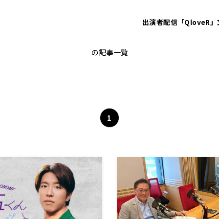
出演者
配信「QloveR」
ヨーロッパ
の記事一覧
1