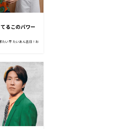
のてるこのパワー
 林家たい平 たいあん吉日！お