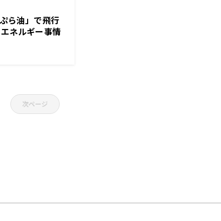
「天ぷら油」で飛行
のエネルギー事情
経済クン』
次ページ