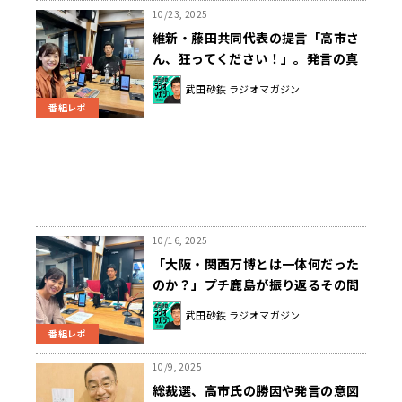
10/23, 2025
維新・藤田共同代表の提言「高市さ
ん、狂ってください！」。発言の真
意とは？
武田砂鉄 ラジオマガジン
番組レポ
10/16, 2025
「大阪・関西万博とは一体何だった
のか？」プチ鹿島が振り返るその問
題点と、「ミャクミャク案件」の不
武田砂鉄 ラジオマガジン
気味さ
番組レポ
10/9, 2025
総裁選、高市氏の勝因や発言の意図