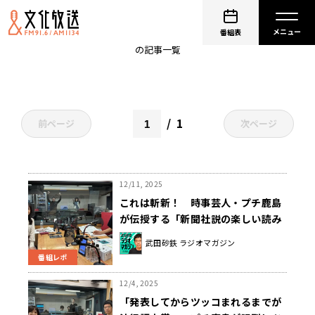
ラジオコラム
番組表
の記事一覧
1
前ページ
次ページ
12/11, 2025
これは斬新！ 時事芸人・プチ鹿島
が伝授する「新聞社説の楽しい読み
方」
武田砂鉄 ラジオマガジン
番組レポ
12/4, 2025
「発表してからツッコまれるまでが