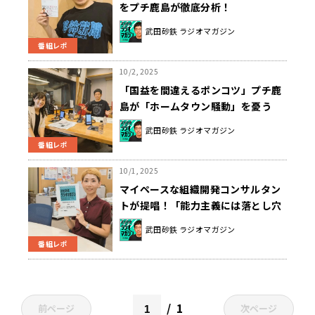
をプチ鹿島が徹底分析！
武田砂鉄 ラジオマガジン
番組レポ
10/2, 2025
「国益を間違えるポンコツ」プチ鹿
島が「ホームタウン騒動」を憂う
武田砂鉄 ラジオマガジン
番組レポ
10/1, 2025
マイペースな組織開発コンサルタン
トが提唱！「能力主義には落とし穴
がある」
武田砂鉄 ラジオマガジン
番組レポ
1
前ページ
次ページ