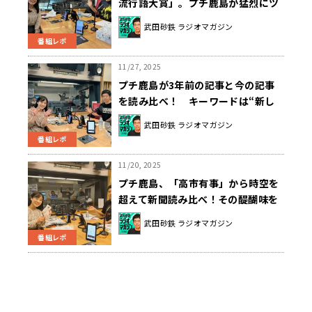
流行語大賞」。プチ鹿島が猛烈にツ
ッコむ！
武田砂鉄 ラジオマガジン
番組レポ
11/27, 2025
プチ鹿島が3年前の記事と今の記事
を読み比べ！ キーワードは“新し
い戦前”
武田砂鉄 ラジオマガジン
番組レポ
11/20, 2025
プチ鹿島、「高市有事」から時空を
超えて新聞読み比べ！その醍醐味を
伝授。
武田砂鉄 ラジオマガジン
番組レポ