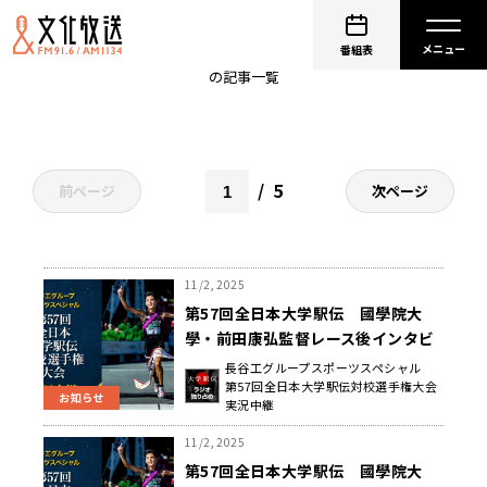
三大駅伝
番組表
の記事一覧
5
前ページ
次ページ
11/2, 2025
第57回全日本大学駅伝 國學院大
學・前田康弘監督レース後インタビ
ュー
長谷工グループスポーツスペシャル
第57回全日本大学駅伝対校選手権大会
お知らせ
実況中継
11/2, 2025
第57回全日本大学駅伝 國學院大