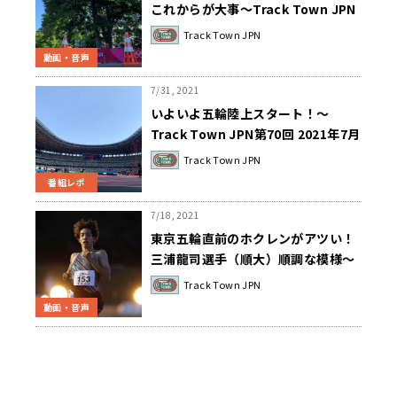
これからが大事～Track Town JPN
第71回2021年8月13日
Track Town JPN
動画・音声
7/31, 2021
いよいよ五輪陸上スタート！～
Track Town JPN第70回 2021年7月
30日
Track Town JPN
番組レポ
7/18, 2021
東京五輪直前のホクレンがアツい！
三浦龍司選手（順大）順調な模様～
Track Town JPN 第68回 2021年7
Track Town JPN
月16日
動画・音声