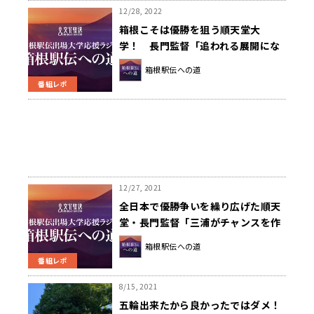
12/28, 2022
箱根こそは優勝を狙う順天堂大
学！ 長門監督「追われる展開にな
らないと」～箱根駅伝への道～
箱根駅伝への道
番組レポ
12/27, 2021
全日本で優勝争いを繰り広げた順天
堂・長門監督「三浦がチャンスを作
る走りをしてくれれば」
箱根駅伝への道
番組レポ
8/15, 2021
五輪出来たから良かったではダメ！