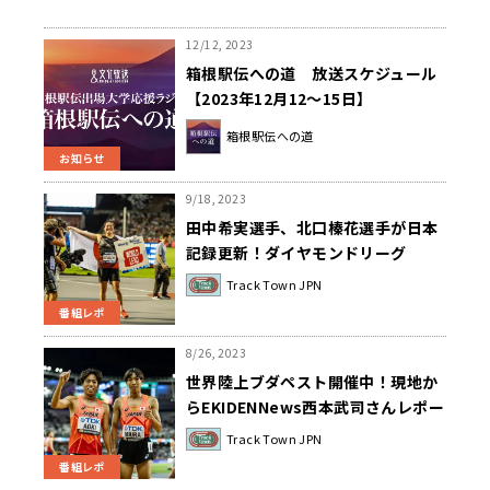
12/12, 2023
箱根駅伝への道 放送スケジュール
【2023年12月12～15日】
箱根駅伝への道
お知らせ
9/18, 2023
田中希実選手、北口榛花選手が日本
記録更新！ダイヤモンドリーグ
（DL）ブリュッセル大会振り返り、
Track Town JPN
そして北口榛花選手DLファイナル日
番組レポ
本人初制覇！～TrackTownJPN
8/26, 2023
世界陸上ブダペスト開催中！現地か
らEKIDENNews西本武司さんレポー
ト～TrackTownJPN
Track Town JPN
番組レポ