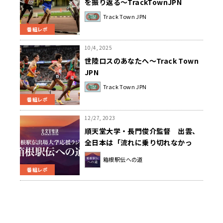
を振り返る～TrackTownJPN
Track Town JPN
番組レポ
10/4, 2025
世陸ロスのあなたへ～Track Town
JPN
Track Town JPN
番組レポ
12/27, 2023
順天堂大学・長門俊介監督 出雲、
全日本は「流れに乗り切れなかっ
た」～箱根駅伝への道～
箱根駅伝への道
番組レポ