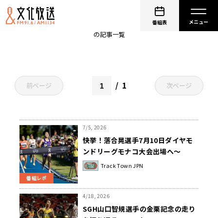
三浦龍司
番組表
の記事一覧
1
前ページ
次ページ
7/5, 2026
快挙！落合晃選手7月10日ダイヤモ
ンドリーグモナコ大会出場へ～
TrackTownJPN
Track Town JPN
番組レポ
4/18, 2026
SGH山口智規選手の金栗記念の走り