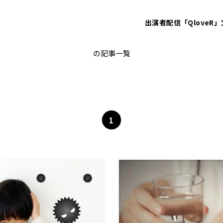
出演者
配信「QloveR」
下痢
の記事一覧
1