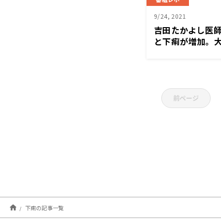
9/24, 2021
吉田たかよし医
と下痢が増加。
で注意～ニュースワ
前ページ
下痢の記事一覧