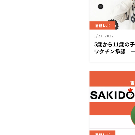
番組レポ
1/23, 2022
5歳から11歳の
ワクチン承認 
月21日(金)斉
SAKIDORI！
番組レポ