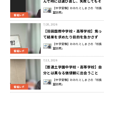
んで時には選び直し、失敗してもそ
こから挑戦して、誰かの役に立つ機
【中学受験】おおたとしまさの「校長
室訪問」
会を積み重ねていく 青田 泰明 校長
番組レポ
先生
7/20, 2026
【羽田国際中学校・高等学校】焦っ
て結果を求めたり目的を急かさず
に、豊かな出会いを与えることが、
【中学受験】おおたとしまさの「校長
室訪問」
学びの地図を広げていく 簡野 裕一
番組レポ
郎 校長先生
7/13, 2026
【普連土学園中学校・高等学校】自
分とは異なる価値観に出会うこと
で、少しずつ自分の世界を広げてい
【中学受験】おおたとしまさの「校長
室訪問」
くことが学びの本質 青木 直人 校長
番組レポ
先生