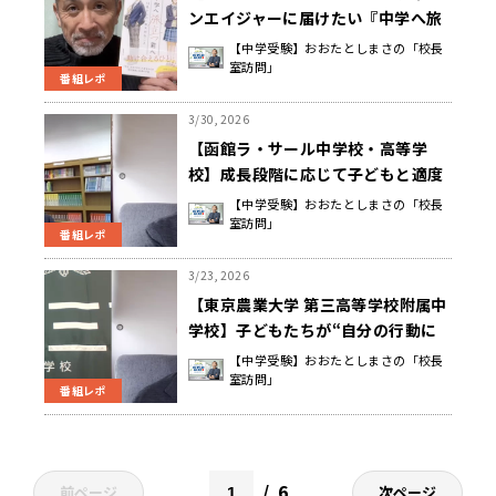
ンエイジャーに届けたい『中学へ旅
立つ君へ 13歳からの一番大切なこ
【中学受験】おおたとしまさの「校長
室訪問」
と』
番組レポ
3/30, 2026
【函館ラ・サール中学校・高等学
校】成長段階に応じて子どもと適度
な距離を保ちながら見守ることで、
【中学受験】おおたとしまさの「校長
室訪問」
親もまた成長できる 齋藤 瑞木 校長
番組レポ
先生
3/23, 2026
【東京農業大学 第三高等学校附属中
学校】子どもたちが“自分の行動に
自信を持てる”ように、否定から入
【中学受験】おおたとしまさの「校長
室訪問」
らず、褒めて育てる 神山 達人 校長
番組レポ
先生
6
前ページ
次ページ