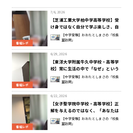
7/6, 2026
【芝浦工業大学柏中学高等学校】受
け身ではなく自分で学ぶ楽しさ、自
分の好きを突き詰めていくことが、
【中学受験】おおたとしまさの「校長
室訪問」
いずれ自分の糧になる 中根 正義 校
番組レポ
長先生
6/29, 2026
【東洋大学附属牛久中学校・高等学
校】常に生活の中で「なぜ」という
疑問を持ち、いろんな問いを立てる
【中学受験】おおたとしまさの「校長
室訪問」
ことで探究する姿勢を育てる 金澤
番組レポ
利明 校長先生
6/22, 2026
【女子聖学院中学校・高等学校】正
解を与えるのではなく、「あなたは
どうする？」と 自ら考え悩み選んで
【中学受験】おおたとしまさの「校長
室訪問」
行動することを大切にする 塚原 隆
番組レポ
行 校長先生