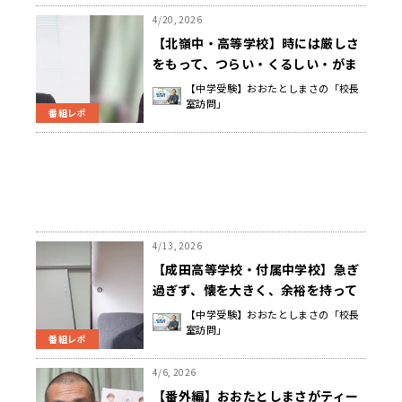
4/20, 2026
【北嶺中・高等学校】時には厳しさ
をもって、つらい・くるしい・がま
んを経験させると、心が折れにくく
【中学受験】おおたとしまさの「校長
室訪問」
育つ 谷地田 穣 校長先生
番組レポ
4/13, 2026
【成田高等学校・付属中学校】急ぎ
過ぎず、懐を大きく、余裕を持って
子どもの声を受け止めることで、心
【中学受験】おおたとしまさの「校長
室訪問」
が育っていく 鈴木 隆英 校長先生
番組レポ
4/6, 2026
【番外編】おおたとしまさがティー