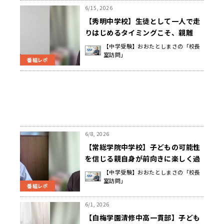
6/15, 2026
【秀明中学校】生徒として一人で走
りはじめるタイミングこそ、親離
れ・子離れ。我が子を信じて見守る
【中学受験】おおたとしまさの「校長
室訪問」
ことが大切 神原 洋 校長先生
番組レポ
6/8, 2026
【常総学院中学校】子どもの可能性
を信じる親自身が前向きに楽しく過
ごす様子は、子どもへの生きた教材
【中学受験】おおたとしまさの「校長
室訪問」
になる 坂田 英一 校長先生
番組レポ
6/1, 2026
【白梅学園清修中高一貫部】子ども