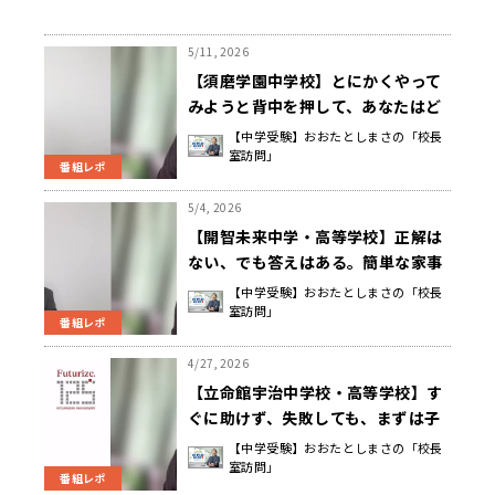
5/11, 2026
【須磨学園中学校】とにかくやって
みようと背中を押して、あなたはど
う思う？と問うことで考えるきっか
【中学受験】おおたとしまさの「校長
室訪問」
けをつくる 西 泰子 校長先生
番組レポ
5/4, 2026
【開智未来中学・高等学校】正解は
ない、でも答えはある。簡単な家事
でも毎日実行することで、人のため
【中学受験】おおたとしまさの「校長
室訪問」
に役立つ自負が芽生える 藤井 剛 校
番組レポ
長先生
4/27, 2026
【立命館宇治中学校・高等学校】す
ぐに助けず、失敗しても、まずは子
どもが自ら考えて主体的な行動で最
【中学受験】おおたとしまさの「校長
室訪問」
後までやり抜く力が大切 横澤 広久
番組レポ
校長先生