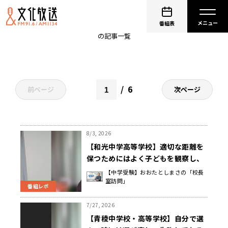
中学校
番組表
の記事一覧
6
前ページ
次ページ
8/3, 2026
【和光中学高等学校】適切な距離を
保つためにはよく子どもを観察し、
頼ってきた時には受け止め、対話を
【中学受験】おおたとしまさの「校長
室訪問」
大事にする 橋本 暁 校長先生
番組レポ
7/27, 2026
【青稜中学校・高等学校】自分で選