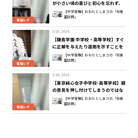
が小さい頃の喜びと初心を忘れず、
他との競争ではなく、過去の自分か
【中学受験】おおたとしまさの「校長
室訪問」
らの成長に重きを置く 南 和男 校長
番組レポ
先生
5/25, 2026
【鎌倉学園 中学校・高等学校】すぐ
に正解を与えたり道筋を示すことを
せず、愛情を持って見守ることで、
【中学受験】おおたとしまさの「校長
室訪問」
子どもなりの正解が出るまで待つ
番組レポ
吉村 忠昭 校長先生
5/18, 2026
【東京純心女子中学校･高等学校】親
の意見を押し付けてしまうのではな
く、対話を重ねながら、子どものあ
【中学受験】おおたとしまさの「校長
室訪問」
りのままを大切にする 森 扶二子 校
番組レポ
長先生