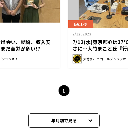
番組レポ
7/12, 2023
で出会い、結婚、収入安
7/12(水)東京都心は3
まだ苦労が多い!?
さに…大竹まこと氏『行
を出してよ！！』
デンラジオ！
大竹まこと ゴールデンラジオ
1
年月別で見る