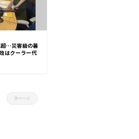
7℃超…災害級の暑
政はクーラー代
！
次ページ