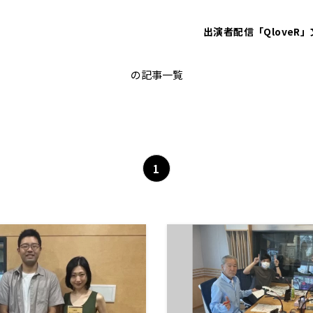
出演者
配信「QloveR」
中島弘象
の記事一覧
1