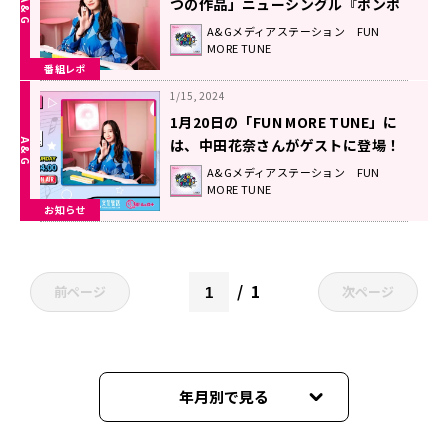
つの作品」ニューシングル『ポンポ
ポポン』に込めた想い！
A&Gメディアステーション FUN
MORE TUNE
番組レポ
1/15, 2024
1月20日の「FUN MORE TUNE」に
は、中田花奈さんがゲストに登場！
A&Gメディアステーション FUN
MORE TUNE
お知らせ
1
前ページ
次ページ
年月別で見る