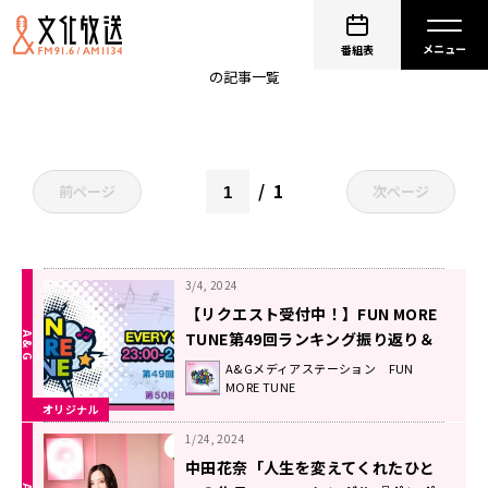
中田花奈 feat. ぽんのみちオールスターズ
番組表
の記事一覧
1
前ページ
次ページ
3/4, 2024
【リクエスト受付中！】FUN MORE
TUNE第49回ランキング振り返り＆
第50回 注目楽曲紹介
A&Gメディアステーション FUN
MORE TUNE
オリジナル
1/24, 2024
中田花奈「人生を変えてくれたひと