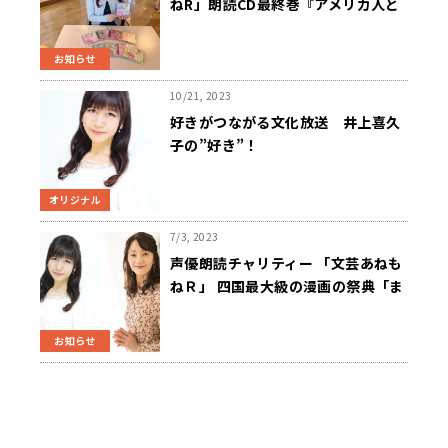
ねR」朗読CD最終巻『アメリカ人と
リセエンヌ』発売！「超！A&Gショ
ップ」にて過去作全巻販売開始！ 収
お知らせ
益は東日本大震災の復興支援へ全額
寄付
10/21, 2023
好きがつながる文化放送 井上喜久
子の”好き”！
オリジナル
7/3, 2023
声優朗読チャリティー 「文芸あねも
ねＲ」 四国最大級の漫画の祭典「ま
んさい―こうちまんがフェスティバ
ル2023」に参加決定
お知らせ