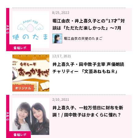
8/25, 2022
堀江由衣・井上喜久子との“17才”対
談は「ただただ楽しかった」〜7月
29日「堀江由衣の天使のたまご」
堀江由衣の天使のたまご
番組レポ
12/17, 2021
井上喜久子・田中敦子主宰 声優朗読
チャリティー 「文芸あねもねＲ」
YouTube Liveでの無料配信イベン
ト第2弾が決定
オリジナル
2/10, 2021
井上喜久子、一粒万倍日に財布を新
調！/ 田中敦子はかまくらに憧れ？
『純喫茶 あねもねR』
番組レポ