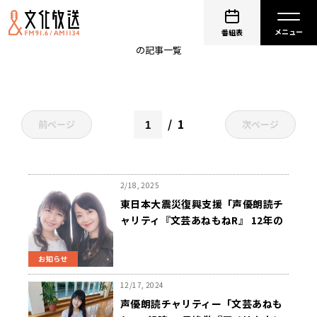
井上喜久子
番組表
の記事一覧
1
前ページ
次ページ
2/18, 2025
東日本大震災復興支援「声優朗読チ
ャリティ『文芸あねもねR』 12年の
あゆみ」 声優・井上喜久子が出演、
3/11（火）午後7時から放送
お知らせ
12/17, 2024
声優朗読チャリティー「文芸あねも