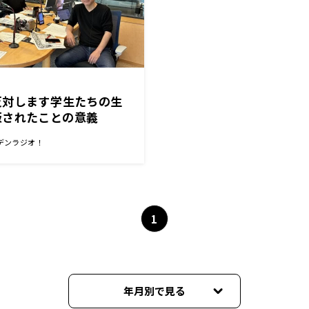
対します――学生たちの生
版されたことの意義
デンラジオ！
1
年月別で見る