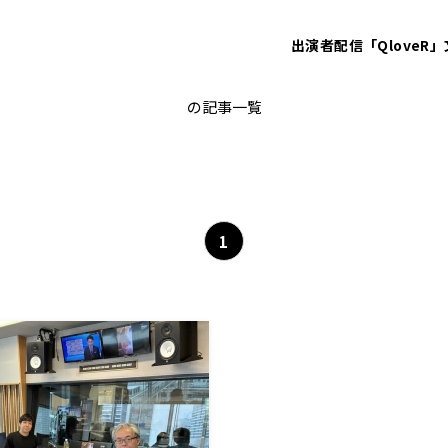
出演者
配信「QloveR」
佐藤雄哉
の記事一覧
1