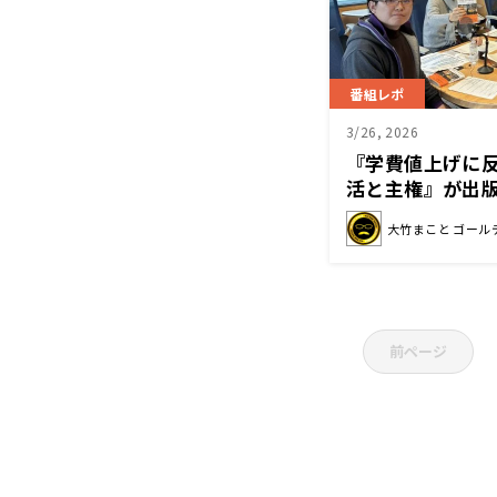
番組レポ
3/26, 2026
『学費値上げに反
活と主権』が出
大竹まこと ゴール
前ページ