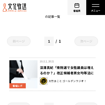
候補者男女均等法
番組表
の記事一覧
1
前ページ
次ページ
10/12, 2021
深澤真紀「衆院選で女性議員は増え
るのか？」改正候補者男女均等法に
期待〜10月12日「大竹まこと ゴー
大竹まこと ゴールデンラジオ！
ルデンラジオ」
番組レポ