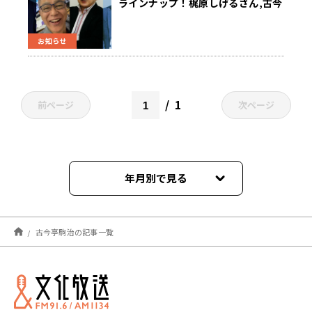
ラインナップ！梶原しげるさん,古今
亭駒治さん,橋本大二郎さん,大空幸
星さん
お知らせ
1
前ページ
次ページ
年月別で見る
2021年11月
古今亭駒治の記事一覧