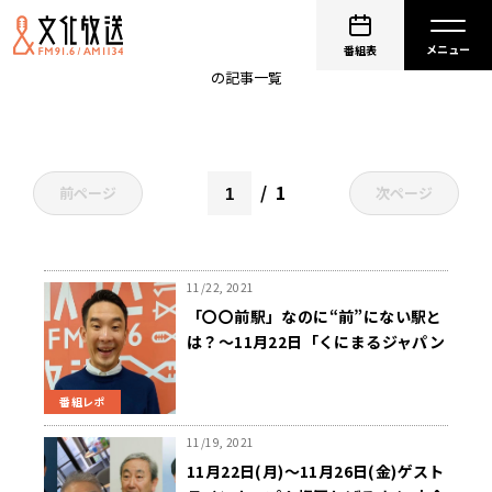
古今亭駒治
番組表
の記事一覧
1
前ページ
次ページ
11/22, 2021
「〇〇前駅」なのに“前”にない駅と
は？〜11月22日「くにまるジャパン
極」
番組レポ
11/19, 2021
11月22日(月)～11月26日(金)ゲスト