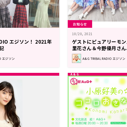
お知らせ
10/20, 2021
RADIO エジソン！ 2021年
ゲストにピュアリーモン
後記
里花さん＆今野優月さん
菜さん、古賀葵さんが登
DIO エジソン
A&G TRIBAL RADIO エジソン
ースデー企画もお届け！エ
日