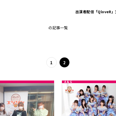
出演者
配信「QloveR」
古賀葵
の記事一覧
1
2