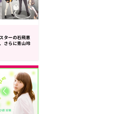
スターの石飛恵
、さらに青山玲
場！天﨑さんバ
ジソン10月23