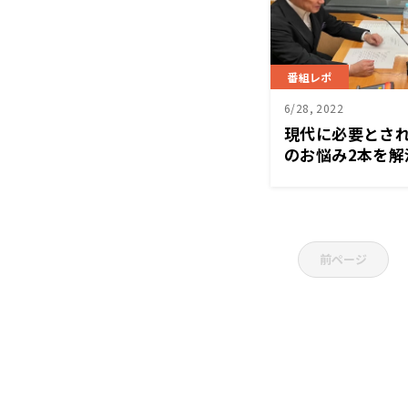
番組レポ
6/28, 2022
現代に必要とさ
のお悩み2本を解
de経営塾』6月
前ページ