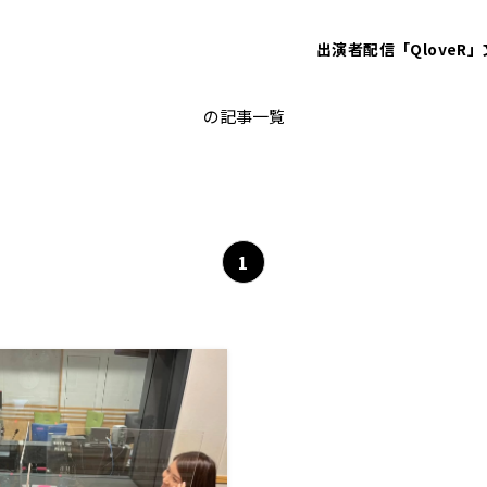
出演者
配信「QloveR」
営業マン
の記事一覧
1