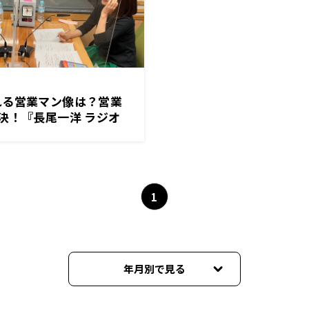
れる営業マン像は？営業
決！『長尾一洋 ラジオ
27日（月）放送
1
年月別で見る