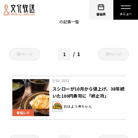
回転寿司
番組表
の記事一覧
1
前ページ
次ページ
5/10, 2022
スシローが10月から値上げ、38年続
いた100円寿司に「終止符」
おはよう寺ちゃん
番組レポ