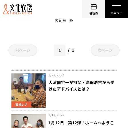
大浦龍宇一
番組表
の記事一覧
1
前ページ
次ページ
1/25, 2023
大浦龍宇一が祖父・高田浩吉から受
けたアドバイスとは？
番組レポ
1/13, 2022
1月12日 第12弾！ホームへようこ