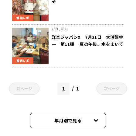
そ
番組レポ
7/21, 2021
洋楽ジャパンX 7月21日 大浦龍宇
一 第11弾 夏の午後、水をまいて
る
番組レポ
1
前ページ
次ページ
年月別で見る