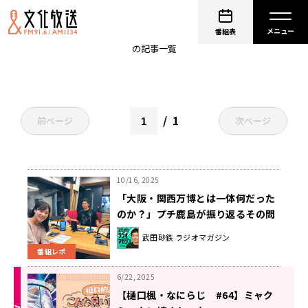
大阪関西万博
番組表
の記事一覧
1
前ページ
次ページ
10/16, 2025
「大阪・関西万博とは一体何だった
のか？」プチ鹿島が振り返るその問
題点と、「ミャクミャク案件」の不
武田砂鉄 ラジオマガジン
気味さ
番組レポ
6/22, 2025
【樋口楓・なにらじ #64】ミャク