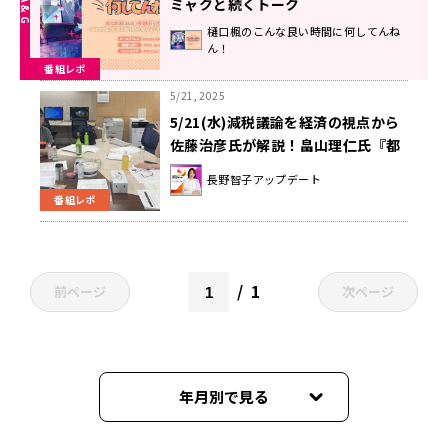
ミャクと続くトーク
樋口楓のこんな良い時間に何してんね
ん！
番組レポ
5/21, 2025
5/21(水)減税議論を経済の視点から
佐藤治彦氏が解説！畠山理仁氏『都
議選1か月前』解説＆ニュースピック
長野智子アップデート
アップには大阪関西万博ぴあ編集長
番組レポ
の伊奈禎氏！
1
前ページ
次ページ
年月別で見る