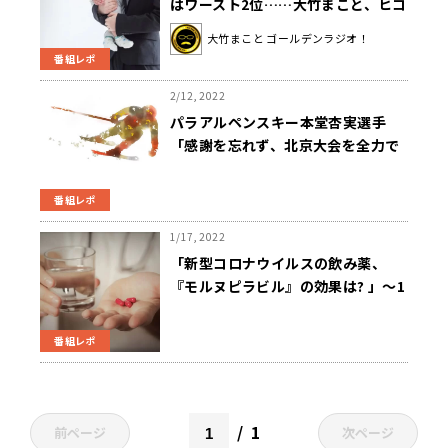
はワースト2位……大竹まこと、ヒコ
ロヒーらの意見は？
大竹まこと ゴールデンラジオ！
番組レポ
2/12, 2022
パラアルペンスキー本堂杏実選手
「感謝を忘れず、北京大会を全力で
楽しむ」ニュースワイドSAKIDORI!
番組レポ
1/17, 2022
「新型コロナウイルスの飲み薬、
『モルヌピラビル』の効果は? 」～1
月13日ニュースワイドSAKIDORI
番組レポ
1
前ページ
次ページ