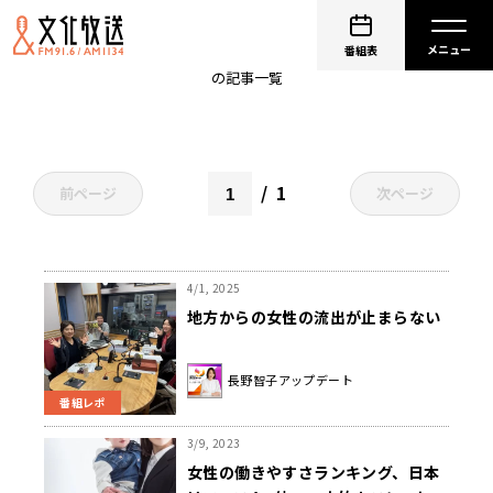
女性
番組表
の記事一覧
1
前ページ
次ページ
4/1, 2025
地方からの女性の流出が止まらない
長野智子アップデート
番組レポ
3/9, 2023
女性の働きやすさランキング、日本