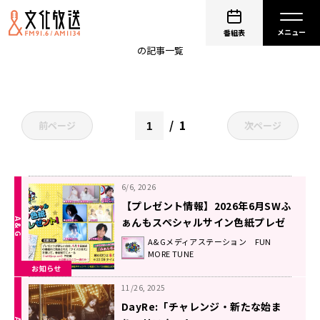
宮沢小春
番組表
の記事一覧
1
前ページ
次ページ
6/6, 2026
【プレゼント情報】2026年6月SWふ
ぁんもスペシャルサイン色紙プレゼ
ント企画
A&Gメディアステーション FUN
MORE TUNE
お知らせ
11/26, 2025
DayRe:「チャレンジ・新たな始ま