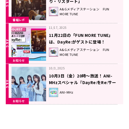
り・リスタート」
1stEP『ReFraction』に込めた想
A&Gメディアステーション FUN
MORE TUNE
い！
番組レポ
11/17, 2025
11月22日の「FUN MORE TUNE」
は、DayRe:がゲストに登場！
A&Gメディアステーション FUN
MORE TUNE
お知らせ
10/3, 2025
10月3日（金）20時～放送！ ANI-
MHzスペシャル『DayRe:をRe:サー
チ！』
ANI-MHz
お知らせ