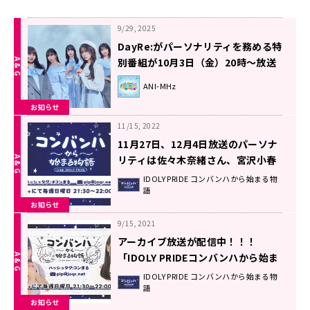
9/29, 2025
DayRe:がパーソナリティを務める特
別番組が10月3日（金）20時～放送
決定＆メール大募集！
ANI-MHz
お知らせ
11/15, 2022
11月27日、12月4日放送のパーソナ
リティは佐々木奈緒さん、宮沢小春
さんが担当！！！メールも大募
IDOLY PRIDE コンバンハから始まる物
語
集！！！『IDOLY PRIDEコンバンハ
お知らせ
から始まる物語』
9/15, 2021
アーカイブ放送が配信中！！！
「IDOLY PRIDEコンバンハから始ま
る物語」＃24
IDOLY PRIDE コンバンハから始まる物
語
お知らせ