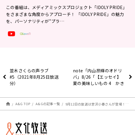
この番組は、メディアミックスプロジェクト「IDOLY PRIDE」
をさまざまな角度からアプローチ！ 「IDOLY PRIDE」の魅力
を、パーソナリティが“プラ…
並木さくらの声ラブ
note「内山昂輝のオドリ
#5（2021年8月25日放送
バ」8/26「【エッセイ】
分）
夏の美味しいもの 4 かき
氷の巻」更新しました
A&G TOP
A&Gの記事一覧
9月12日の放送は宮沢小春さんが登場！！！メールも大募集！！！