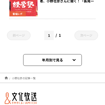
者、小野壮彦さんに聞く！『長尾一
洋 ラジオde経営塾』2/27（月）放
送
番組レポ
1
前ページ
次ページ
年月別で見る
2025年06月
小野壮彦の記事一覧
2023年03月