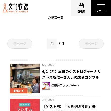
小野壮彦
番組表
の記事一覧
1
前ページ
次ページ
6/2, 2025
6/2（月）本日のゲストはジャーナリ
スト角谷浩一さん、経営者コンサル
タント小野壮彦さんでした！
長野智子アップデート
番組レポ
3/4, 2023
【ゲスト回】「人を選ぶ技術」著