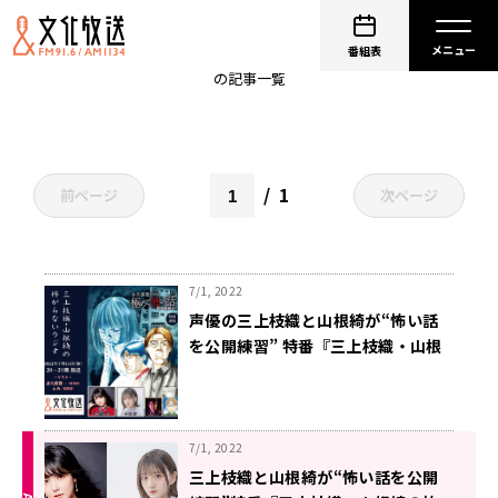
山沖勇輝
番組表
の記事一覧
1
前ページ
次ページ
7/1, 2022
声優の三上枝織と山根綺が“怖い話
を公開練習” 特番『三上枝織・山根
綺の怖がらないラジオ』 7月15日
（金） 午後8時から放送決定
7/1, 2022
三上枝織と山根綺が“怖い話を公開