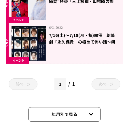
練習”特番『三上枝織・山根綺の怖
がらないラジオ』7月15日（金）午
後8時から放送決定
イベント
6/3, 2022
7/16(土)～7/18(月・祝)開催 朗読
劇「永久保貴一の極めて怖い話～朗
読劇舞台～」
イベント
1
前ページ
次ページ
年月別で見る