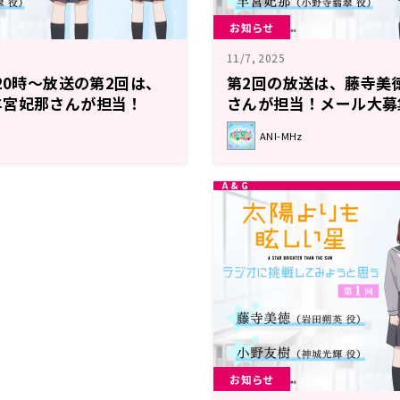
お知らせ
11/7, 2025
20時～放送の第2回は、
第2回の放送は、藤寺美
羊宮妃那さんが担当！
さんが担当！メール大募
陽よりも眩しい星」～ラ
「太陽よりも眩しい星」
ANI-MHz
みようと思う。～】
してみようと思う。～】
お知らせ