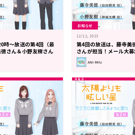
お知らせ
12/12, 2025
20時～放送の第4回（最
第4回の放送は、藤寺美
美徳さん＆小野友樹さん
さんが担当！メール大募
ニメ「太陽よりも眩しい
「太陽よりも眩しい星」
ANI-MHz
挑戦してみようと思う。
してみようと思う。～】