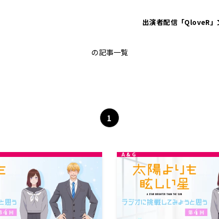
出演者
配信「QloveR」
岩田朔英
の記事一覧
1