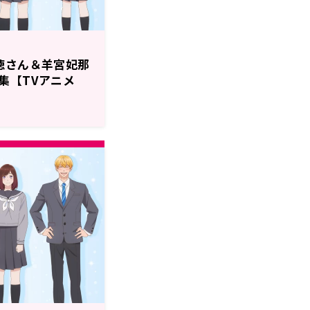
徳さん＆羊宮妃那
集【TVアニメ
～ラジオに挑戦