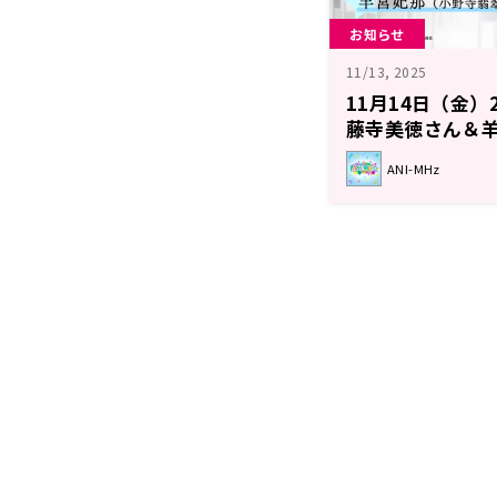
お知らせ
11/13, 2025
11月14日（金）
藤寺美徳さん＆
【TVアニメ「太
ANI-MHz
ジオに挑戦して