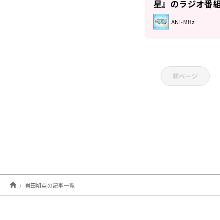
星』のラジオ番
募集！
ANI-MHz
前ページ
岩田朔英の記事一覧