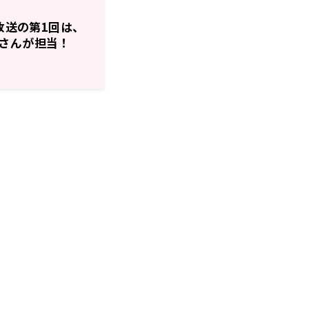
～放送の第1回は、
さんが担当！
も眩しい星」～ラ
思う。～】