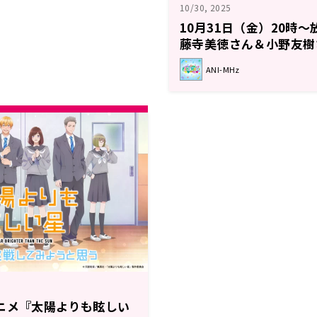
10/30, 2025
10月31日（金）20時
藤寺美徳さん＆小野友樹
【TVアニメ「太陽より
ANI-MHz
ジオに挑戦してみようと
ニメ『太陽よりも眩しい