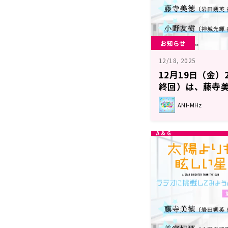
お知らせ
12/18, 2025
12月19日（金）
終回）は、藤寺
が担当！【TVア
ANI-MHz
星」～ラジオに
～】