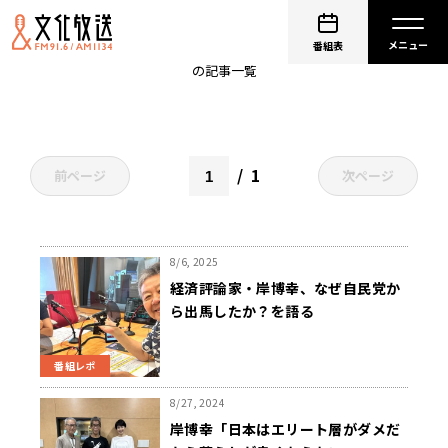
岸博幸
番組表
の記事一覧
1
前ページ
次ページ
8/6, 2025
経済評論家・岸博幸、なぜ自民党か
ら出馬したか？を語る
番組レポ
8/27, 2024
岸博幸「日本はエリート層がダメだ