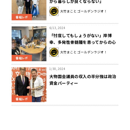
から暮らしが良くならない」
大竹まこと ゴールデンラジオ！
番組レポ
6/13, 2024
「忖度してもしょうがない」岸博
幸、多発性骨髄腫を患ってからの心
境を語る
大竹まこと ゴールデンラジオ！
番組レポ
1/30, 2024
大物国会議員の収入の半分強は政治
資金パーティー
番組レポ