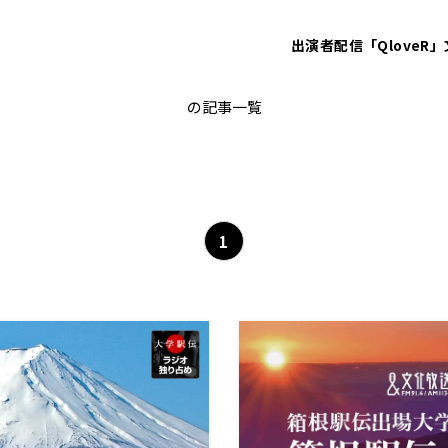
出演者
配信「QloveR」
嶋津雄大
の記事一覧
1