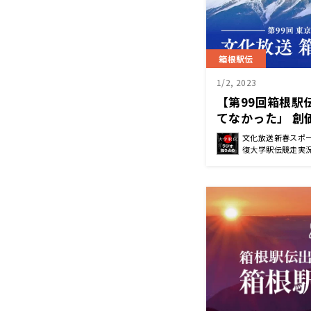
箱根駅伝
1/2, 2023
【第99回箱根駅
てなかった」 創
往路終了後コメ
文化放送新春スポー
復大学駅伝競走実