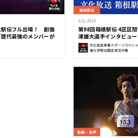
箱根駅伝
1/2, 2022
大駅伝フル出場！ 創価
第98回箱根駅伝 4区区
「歴代最強のメンバーが
津雄大選手インタビュー
文化放送新春スポーツスペシャ
復大学駅伝競走実況中継
動画・音声