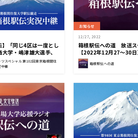
お知らせ
12/27, 2022
伝】「同じ4区は一度とし
箱根駅伝への道 放送ス
価大学・嶋津雄大選手、
【2022年12月27～30
ント
ツスペシャル 第102回東京箱根間往
箱根駅伝への道
況中継