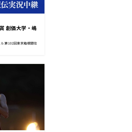
間賞 創価大学・嶋
ル 第102回東京箱根間往