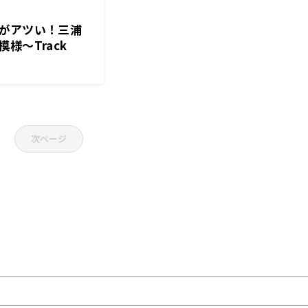
がアツい！三浦
様～Track
21年7月16日
次ページ