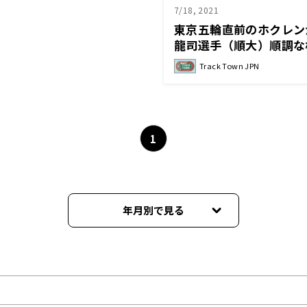
7/18, 2021
東京五輪直前のホクレン
龍司選手（順大）順調な模
Town JPN 第68回 20
Track Town JPN
1
年月別で見る
2023年01月
2022年12月