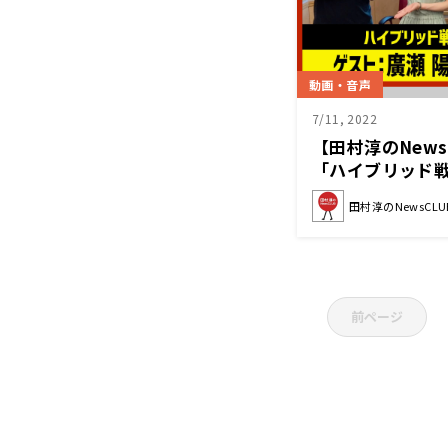
動画・音声
7/11, 2022
【田村淳のNews
「ハイブリッド戦
戦略」（2022年
田村淳のNewsCLU
前ページ