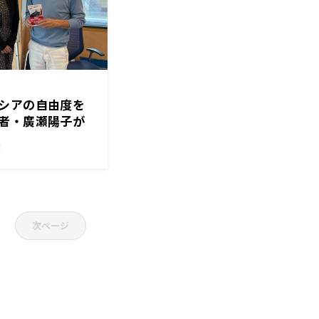
シアの自由度を
者・廣瀬陽子が
！
次ページ