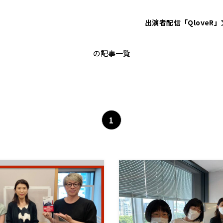
出演者
配信「QloveR」
廣瀬陽子
の記事一覧
1