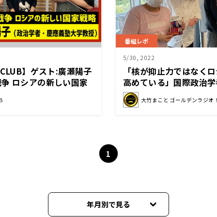
番組レポ
5/30, 2022
CLUB】ゲスト:廣瀬陽子
「核が抑止力ではなくロ
争 ロシアの新しい国家
高めている」国際政治学
7月9日後半）
読むウクライナの今後
B
大竹まこと ゴールデンラジオ
1
年月別で見る