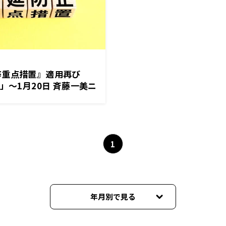
等重点措置』適用再び
」～1月20日 斉藤一美ニ
DORI!
1
年月別で見る