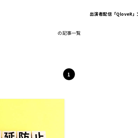
出演者
配信「QloveR」
提供
の記事一覧
1