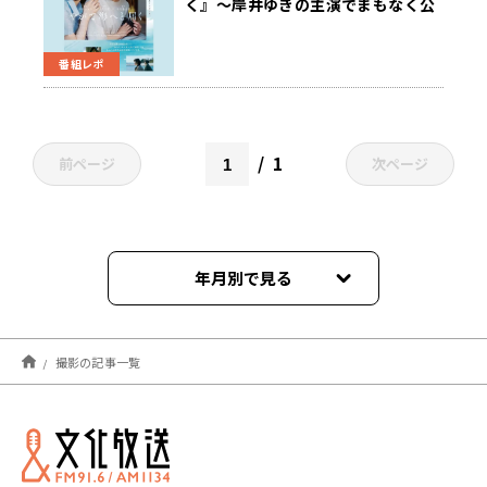
く』〜岸井ゆきの主演でまもなく公
開‼
番組レポ
1
前ページ
次ページ
年月別で見る
2025年05月
撮影の記事一覧
2022年03月