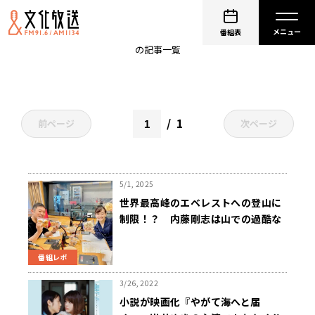
撮影
番組表
の記事一覧
1
前ページ
次ページ
5/1, 2025
世界最高峰のエベレストへの登山に
制限！？ 内藤剛志は山での過酷な
撮影経験を振り返る。
番組レポ
3/26, 2022
小説が映画化『やがて海へと届