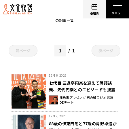
新春特番
番組表
の記事一覧
1
前ページ
次ページ
12/16, 2025
七代目 三遊亭円楽を迎えて落語談
義、先代円楽とのエピソードも披露
『龍角散プレゼンツ 志の輔ラジオ 落
龍角散プレゼンツ 志の輔ラジオ 落語
DEデート
語DEデート 新春スペシャル』2026
年1月1日（木・祝）午後1時00分か
ら放送
12/12, 2025
88歳の伊東四朗と77歳の角野卓造が