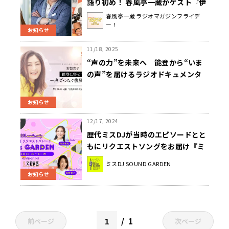
語り初め！ 春風亭一蔵がゲスト『伊
東四朗と角野卓造がカラオケで「夏
春風亭一蔵 ラジオマガジンフライデ
ー！
色」を歌う日』2026年1月1日（木）
お知らせ
午前9時から放送
11/18, 2025
“声の力”を未来へ 能登から“いま
の声”を届けるラジオドキュメンタ
リー 新春特番『常盤貴子 能登に
寄せて ～声でつなぐ復興の輪～』 出
お知らせ
演：常盤貴子、野村邦丸 2026年1
月1日（木・祝）午後2時30分から放
12/17, 2024
送
歴代ミスDJが当時のエピソードとと
もにリクエストソングをお届け『ミ
スDJリクエストパレード 80’s
ミスDJ SOUND GARDEN
GARDEN』千倉真理、長野智子、向
お知らせ
井亜紀が出演 2025年1月3日（金）
午後3時30分から
1
前ページ
次ページ