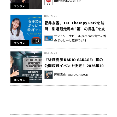
田村淳のNewsCLUB
者とともに“人生の最後に流したい
エンタメ
曲”などをテーマにトーク
8/6, 2026
菅井友香、TCC Therapy Parkを訪
問 引退競走馬の“第二の馬生”を支
える取り組みに感動！
サントリー生ビール presents 菅井友香
のぷっはーと乾杯ラジオ
エンタメ
8/3, 2026
『近藤真彦 RADIO GARAGE』初の
公開収録イベント決定！ 2026年10
月12日（月・祝）SIX WAKE
近藤真彦 RADIO GARAGE
ROPPONGIにて開催
エンタメ