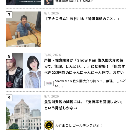
近藤真彦 RADIO GARAGE
8/7, 2026
【アナコラム】長谷川太「通販番組のこと。」
7/30, 2026
声優・佐倉綾音が『Snow Man 佐久間大介の待
って、無理、しんどい、、』に初登場！ 「記念す
べき222回目のにゃんにゃんにゃん回で、お互い
ねこが好きなのに…」
Snow Man 佐久間大介の待って、無理、しんど
い、、
8/7, 2026
食品消費税の減税には、「支持率を回復したい」
という発想しかない
大竹まこと ゴールデンラジオ！