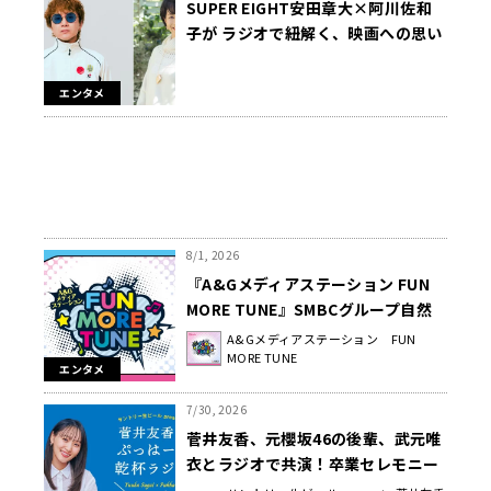
SUPER EIGHT安田章大×阿川佐和
子が ラジオで紐解く、映画への思い
と素顔！ 安田主演映画「平行と垂
直」公開記念 特別番組 8月11日
エンタメ
（火・祝）午前8時から放送
8/1, 2026
『A&Gメディアステーション FUN
MORE TUNE』SMBCグループ自然
体験イベントコラボ 8/29（土）・
A&Gメディアステーション FUN
MORE TUNE
30（日）渋谷モディにて開催
エンタメ
7/30, 2026
菅井友香、元櫻坂46の後輩、武元唯
衣とラジオで共演！卒業セレモニー
のダンストラックを絶賛！