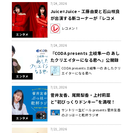
7/24, 2026
Juice=Juice・工藤由愛と石山咲良
が出演する新コーナーが『レコメ
ン！』内でスタート！
レコメン！
エンタメ
7/24, 2026
『CODA presents 土岐隼一の あし
たクリエイターになる君へ』公開録
音＆セミナーを開催！ 8月29日
CODA presents 土岐隼一の あしたクリ
エイターになる君へ
（土）浜松町・文化放送 セミナール
エンタメ
ーム
7/23, 2026
菅井友香、尾関梨香・上村莉菜
と“初びっくりドンキー”を満喫！
サントリー生ビール presents 菅井友香
のぷっはーと乾杯ラジオ
エンタメ
7/21, 2026