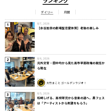
ランキング
デイリー
月間
8/7, 2026
【水谷加奈の劇場型恋愛体質】老後の楽しみ
8/6, 2026
元外交官・田中均から見た高市早苗政権の就任か
ら現在
大竹まこと ゴールデンラジオ！
8/5, 2026
松崎しげる、高校球児から音楽の道へ。黒フェス
は「アーティストから刺激をもらう」