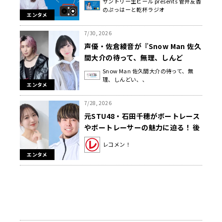
サントリー生ビール presents 菅井友香
のぷっはーと乾杯ラジオ
エンタメ
7/30, 2026
声優・佐倉綾音が『Snow Man 佐久
間大介の待って、無理、しんど
い、、』に初登場！ 「記念すべき
Snow Man 佐久間大介の待って、無
理、しんどい、、
222回目のにゃんにゃんにゃん回
エンタメ
で、お互いねこが好きなのに…」
7/28, 2026
元STU48・石田千穂がボートレース
やボートレーサーの魅力に迫る！ 後
半は8月17日（月）～『レコメ
レコメン！
ン！』内で放送
エンタメ