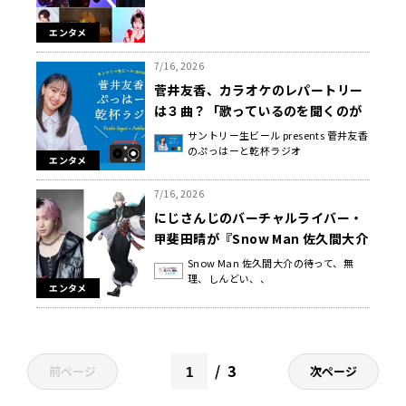
の夏祭り」開催！ DJ KOO、サンプ
ラザ中野くん、新浜レオンほか出演
エンタメ
8/21（金）浜松町駅北口駅前広場・
汐留ビルディング外構にて
7/16, 2026
菅井友香、カラオケのレパートリー
は３曲？「歌っているのを聞くのが
好き」
サントリー生ビール presents 菅井友香
のぷっはーと乾杯ラジオ
エンタメ
7/16, 2026
にじさんじのバーチャルライバー・
甲斐田晴が『Snow Man 佐久間大介
の待って、無理、しんどい、、』に2
Snow Man 佐久間大介の待って、無
理、しんどい、、
度目の登場！ Snow Manのライブか
エンタメ
ら影響を受けたというエピソードを
トーク
3
前ページ
次ページ