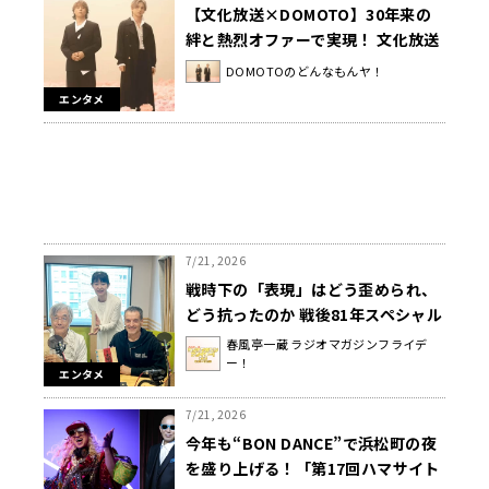
【文化放送×DOMOTO】30年来の
絆と熱烈オファーで実現！ 文化放送
新キャッチ「世界を愛おしいって言
DOMOTOのどんなもんヤ！
ってみたい。」キャンペーンソング
エンタメ
をDOMOTOが制作決定！
7/21, 2026
戦時下の「表現」はどう歪められ、
どう抗ったのか 戦後81年スペシャル
『表現者たちの戦争 ～プロパガンダ
春風亭一蔵 ラジオマガジンフライデ
ー！
とプライド～』 出演： アーサー・ビ
エンタメ
ナード、高橋源一郎／春風亭一蔵
8/11（火・祝）午前10時から放送
7/21, 2026
今年も“BON DANCE”で浜松町の夜
を盛り上げる！「第17回ハマサイト