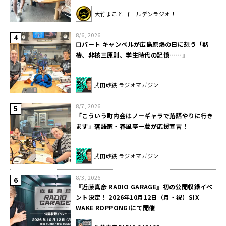
大竹まこと ゴールデンラジオ！
8/6, 2026
ロバート キャンベルが広島原爆の日に想う「黙
祷、非核三原則、学生時代の記憶……」
武田砂鉄 ラジオマガジン
8/7, 2026
「こういう町内会はノーギャラで落語やりに行き
ます」落語家・春風亭一蔵が応援宣言！
武田砂鉄 ラジオマガジン
8/3, 2026
『近藤真彦 RADIO GARAGE』初の公開収録イベ
ント決定！ 2026年10月12日（月・祝）SIX
WAKE ROPPONGIにて開催