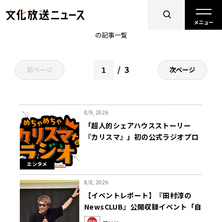
エンタメ
の記事一覧
3
前ページ
次ページ
8/9, 2026
「超人的シェアハウスストーリー
『カリスマ』」初の公式ラジオプロ
ジェクト始動！ 『めちゃめちゃカリ
スマなラジオ』スタート決定
エンタメ
8/8, 2026
【イベントレポート】『田村淳の
NewsCLUB』公開収録イベント「自
分自身と話そうの日」を開催 ～来場