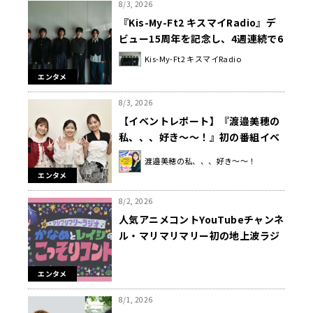
8/3, 2026
『Kis-My-Ft2 キスマイRadio』デ
ビュー15周年を記念し、4週連続で6
人全員での出演が決定！
Kis-My-Ft2 キスマイRadio
エンタメ
8/3, 2026
【イベントレポート】『渡邉美穂の
私、、、好き～～！』初の番組イベ
ントを開催！ 宮田愛萌、濱岸ひより
渡邉美穂の私、、、好き～～！
がゲストに登場
エンタメ
8/2, 2026
人気アニメコントYouTubeチャンネ
ル・マリマリマリー初の地上波ラジ
オが決定！『マリマリマリーラジオ
かなめとレイジのこっそりコント』
エンタメ
2026年秋より放送スタート
8/1, 2026