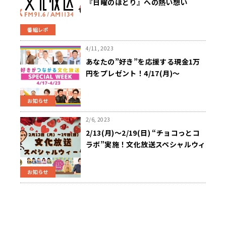
『日曜のほとり』への熱い想い
番組レポ
4/11, 2023
あなたの”好き”を応援する現金1万
円をプレゼント！4/17(月)〜
4/23(日) 「好きがつながる 文化放
送」スペシャルウィーク開催！
お知らせ
2/6, 2023
2/13(月)〜2/19(日) “チョコっとコ
ラボ”実施！文化放送スペシャルウィ
ーク開催！
お知らせ