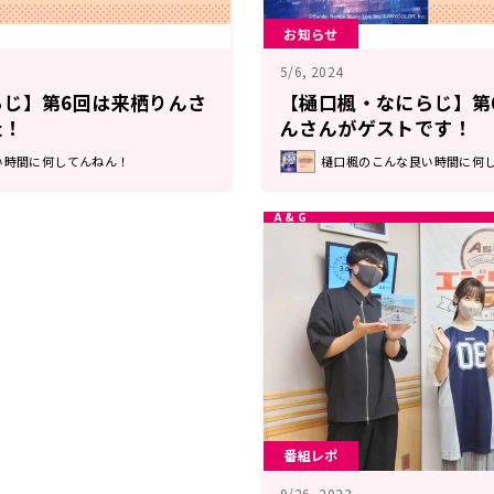
お知らせ
5/6, 2024
らじ】第6回は来栖りんさ
【樋口楓・なにらじ】第
た！
んさんがゲストです！
い時間に何してんねん！
樋口楓のこんな良い時間に何
番組レポ
9/26, 2023