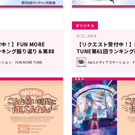
オリジナル
5/27, 2024
！】FUN MORE
【リクエスト受付中！】F
ンキング振り返り＆第88
TUNE第61回ランキン
回 注目楽曲紹介
ョン FUN MORE TUNE
A&Gメディアステーション FUN