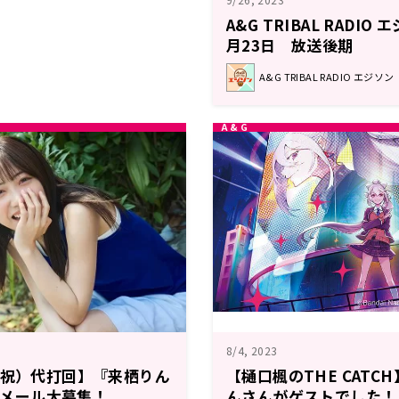
A&G TRIBAL RADIO
月23日 放送後期
A&G TRIBAL RADIO エジソン
8/4, 2023
・祝）代打回】『来栖りん
【樋口楓のTHE CATCH
H』メール大募集！
んさんがゲストでした！