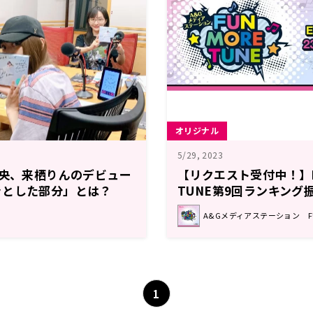
オリジナル
5/29, 2023
理央、来栖りんのデビュー
【リクエスト受付中！】F
ッとした部分」とは？
TUNE第9回ランキング
注目楽曲紹介
A&Gメディアステーション FUN
1