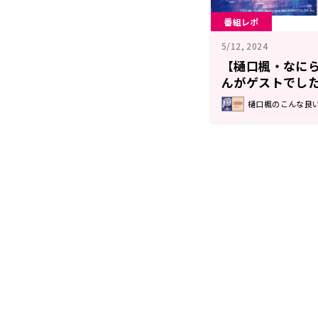
番組レポ
5/12, 2024
【樋口楓・なに
んがゲストでし
樋口楓のこんな良