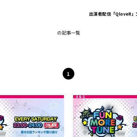
出演者
配信「QloveR」
来栖りん
の記事一覧
1