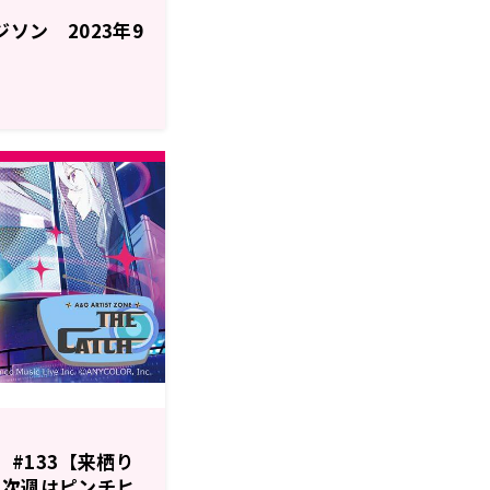
 エジソン 2023年9
】#133【来栖り
 次週はピンチヒ