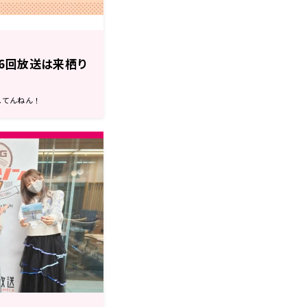
6回放送は来栖り
してんねん！