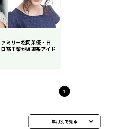
ファミリー松岡茉優・日
！日高里菜が坂道系アイド
1
年月別で見る