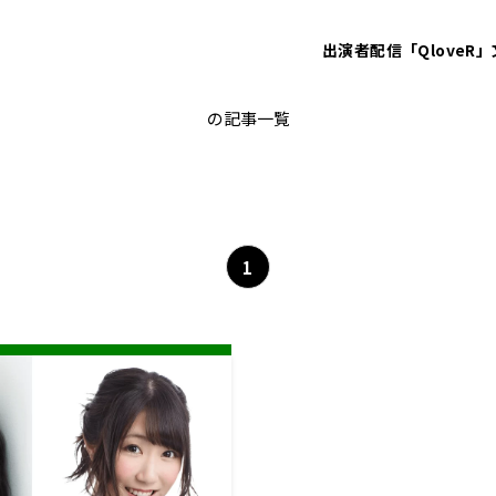
出演者
配信「QloveR」
松岡茉優
の記事一覧
1