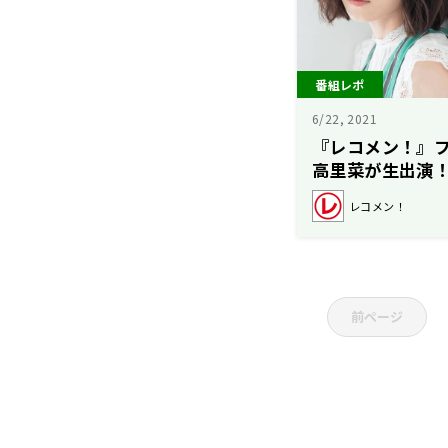
番組レポ
6/22, 2021
『レコメン！』
高里菜が生出演
ル好きを告白
レコメン！
前ページ