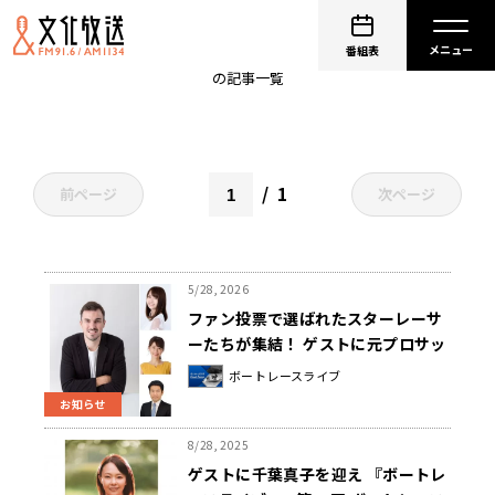
槇嶋範彦
番組表
の記事一覧
1
前ページ
次ページ
5/28, 2026
ファン投票で選ばれたスターレーサ
ーたちが集結！ ゲストに元プロサッ
カー選手のハーフナー・マイクを迎
ボートレースライブ
え『ボートレースライブ SG第53
お知らせ
回ボートレースオールスター優勝
戦 実況中継』 5/31（日）全国ネッ
8/28, 2025
トでオンエア
ゲストに千葉真子を迎え 『ボートレ