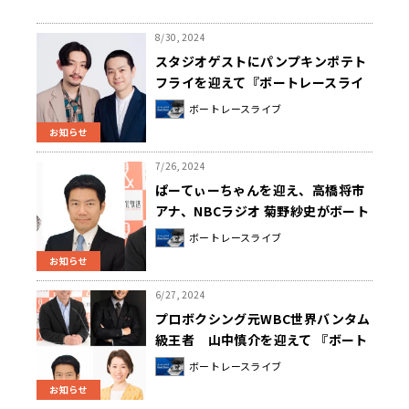
8/30, 2024
スタジオゲストにパンプキンポテト
フライを迎えて『ボートレースライ
ブSG第70回 ボートレースメモリア
ボートレースライブ
ル優勝戦 実況中継』9/1（日）午後8
お知らせ
時30分～ 全国28局ネットでオンエ
ア
7/26, 2024
ぱーてぃーちゃんを迎え、高橋将市
アナ、NBCラジオ 菊野紗史がボート
レース大村から中継 『ボートレース
ボートレースライブ
ライブ SG 第29回オーシャンカッ
お知らせ
プ優勝戦 実況中継』
6/27, 2024
プロボクシング元WBC世界バンタム
級王者 山中慎介を迎えて 『ボート
レースライブ SG 第34回グラン
ボートレースライブ
ドチャンピオン優勝戦 実況中継』
お知らせ
6/30（日） 午後4時00分～オンエア