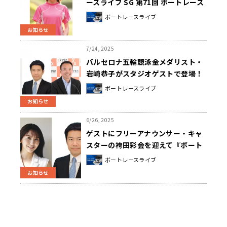
ースライブ SG 第71回 ボートレース
メモリアル優勝戦 実況中継』
ボートレースライブ
8/31（日） 全国29局ネットでオンエ
お知らせ
ア
7/24, 2025
バルセロナ五輪競泳金メダリスト・
岩崎恭子がスタジオゲストで登場！
『ボートレースライブ SG 第30回
ボートレースライブ
オーシャンカップ優勝戦実況中継』
お知らせ
7/27（日）午後4時00分～全国27局
ネットでオンエア
6/26, 2025
ゲストにフリーアナウンサー・キャ
スターの袴田彩会を迎えて『ボート
レースライブ SG 第35回グラン
ボートレースライブ
ドチャンピオン優勝戦 実況中継』
お知らせ
6/29（日）午後4時00分から 全国
28局ネットでオンエア