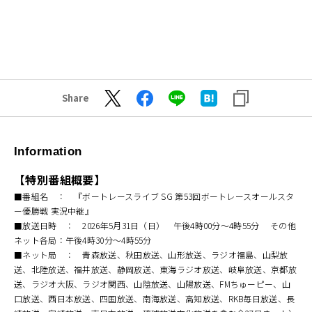
Share
Information
【特別番組概要】
■番組名 ： 『ボートレースライブ SG 第53回ボートレースオールスタ
ー優勝戦 実況中継』
■放送日時 ： 2026年5月31日（日） 午後4時00分～4時55分 その他
ネット各局：午後4時30分～4時55分
■ネット局 ： 青森放送、秋田放送、山形放送、ラジオ福島、山梨放
送、北陸放送、福井放送、静岡放送、東海ラジオ放送、岐阜放送、京都放
送、ラジオ大阪、ラジオ関西、山陰放送、山陽放送、FMちゅーピー、山
口放送、西日本放送、四国放送、南海放送、高知放送、RKB毎日放送、長