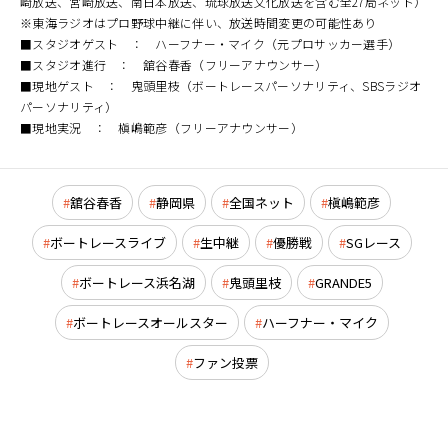
崎放送、宮崎放送、南日本放送、琉球放送文化放送を含む全27局ネット）
※東海ラジオはプロ野球中継に伴い、放送時間変更の可能性あり
■スタジオゲスト ： ハーフナー・マイク（元プロサッカー選手）
■スタジオ進行 ： 舘谷春香（フリーアナウンサー）
■現地ゲスト ： 鬼頭里枝（ボートレースパーソナリティ、SBSラジオ
パーソナリティ）
■現地実況 ： 槇嶋範彦（フリーアナウンサー）
舘谷春香
静岡県
全国ネット
槇嶋範彦
ボートレースライブ
生中継
優勝戦
SGレース
ボートレース浜名湖
鬼頭里枝
GRANDE5
ボートレースオールスター
ハーフナー・マイク
ファン投票