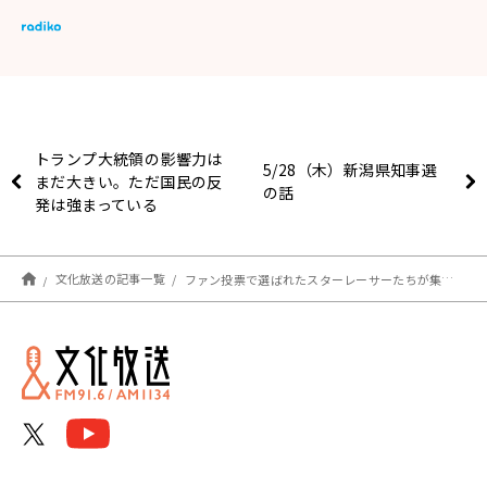
トランプ大統領の影響力は
5/28（木）新潟県知事選
まだ大きい。ただ国民の反
の話
発は強まっている
文化放送の記事一覧
ファン投票で選ばれたスターレーサーたちが集結！ ゲストに元プロサッカー選手のハーフナー・マイクを迎え『ボートレースライブ SG第53回ボートレースオールスター優勝戦 実況中継』 5/31（日）全国ネットでオンエア