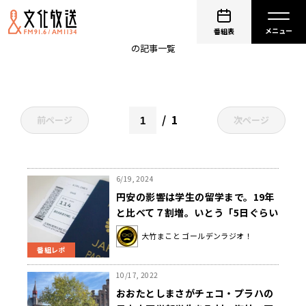
海外留学
番組表
の記事一覧
1
前ページ
次ページ
6/19, 2024
円安の影響は学生の留学まで。19年
と比べて７割増。いとう「5日ぐらい
のロケでも円安を実感する」
大竹まこと ゴールデンラジオ！
番組レポ
10/17, 2022
おおたとしまさがチェコ・プラハの