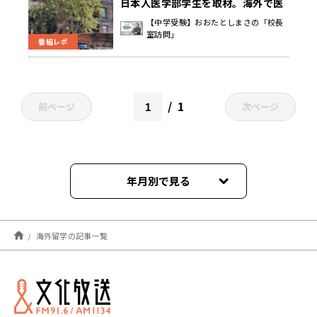
日本人医学部学生を取材。海外で医
学を学ぶってどういうこと？
【中学受験】おおたとしまさの「校長
室訪問」
番組レポ
1
前ページ
次ページ
年月別で見る
2024年06月
海外留学の記事一覧
2022年10月