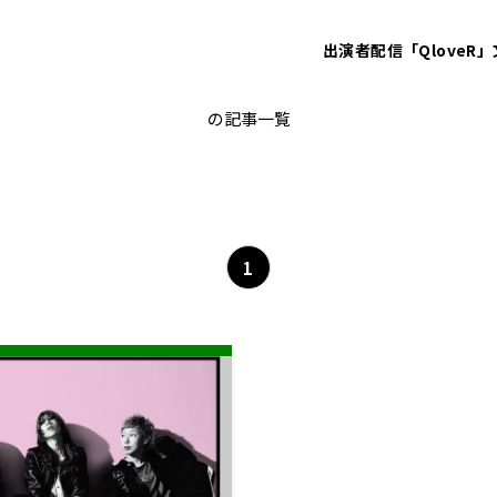
出演者
配信「QloveR」
渋谷龍太
の記事一覧
1