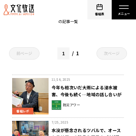
温暖化
番組表
の記事一覧
1
前ページ
次ページ
11/16, 2025
今年も相次いだ大雨による浸水被
害、今後も続く…地域の話し合いが
重要！
防災アワー
番組レポ
7/25, 2025
水没が懸念されるツバルで、オース