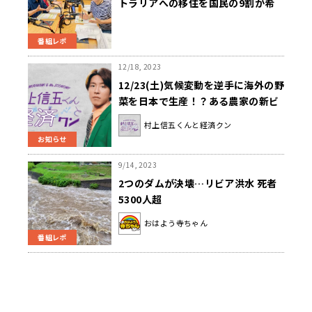
トラリアへの移住を国民の9割が希
望。内藤剛志と今一度考えたい「地
球温暖化」
番組レポ
12/18, 2023
12/23(土)気候変動を逆手に海外の野
菜を日本で生産！？ある農家の新ビ
ジネス『村上信五くんと経済クン』
村上信五くんと経済クン
お知らせ
9/14, 2023
2つのダムが決壊…リビア洪水 死者
5300人超
おはよう寺ちゃん
番組レポ