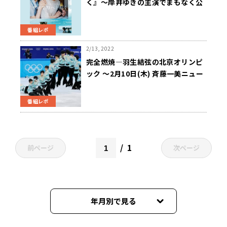
く』〜岸井ゆきの主演でまもなく公
開‼
番組レポ
2/13, 2022
完全燃焼―羽生結弦の北京オリンピ
ック ～2月10日(木) 斉藤一美ニュー
スワイドSAKIDORI!
番組レポ
1
前ページ
次ページ
年月別で見る