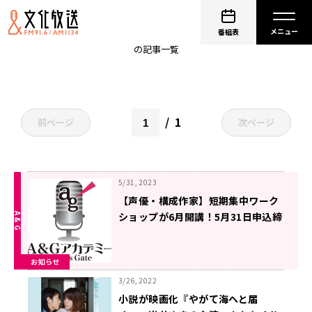
演技
番組表
の記事一覧
1
前ページ
次ページ
5/31, 2023
【声優・構成作家】短期集中ワーク
ショップが6月開講！5月31日申込締
切！【本日締め切り！】
お知らせ
3/26, 2022
小説が映画化『やがて海へと届