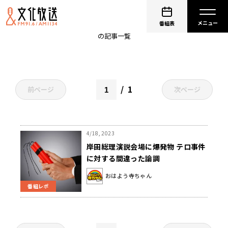
爆発物
番組表
の記事一覧
1
前ページ
次ページ
4/18, 2023
岸田総理演説会場に爆発物 テロ事件
に対する間違った論調
おはよう寺ちゃん
番組レポ