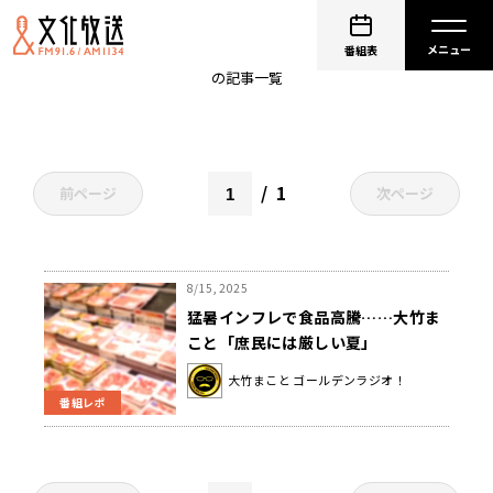
猛暑インフレ
番組表
の記事一覧
1
前ページ
次ページ
8/15, 2025
猛暑インフレで食品高騰……大竹ま
こと「庶民には厳しい夏」
大竹まこと ゴールデンラジオ！
番組レポ