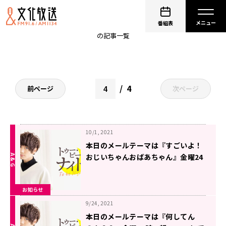
生放送
番組表
の記事一覧
4
前ページ
次ページ
10/1, 2021
本日のメールテーマは『すごいよ！
おじいちゃんおばあちゃん』金曜24
時～超!A&G+にて生放送「千葉翔也
のトゥー・ビー・ナイト」
お知らせ
9/24, 2021
本日のメールテーマは『何してん