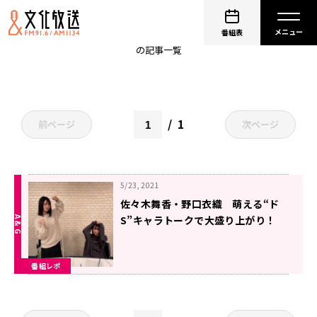
相馬博臣
番組表
の記事一覧
1
前ページ
次ページ
5/23, 2021
佐々木舞香・野口衣織 萌える“ド
S”キャラトークで大盛り上がり！
番組レポ