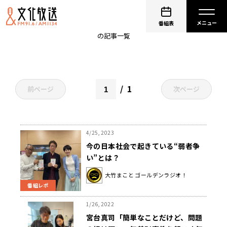
社会的弱者
番組表
の記事一覧
1
前ページ
次ページ
4/25, 2023
今の日本社会で起きている“弱者争
い”とは？
大竹まこと ゴールデンラジオ！
番組レポ
1/26, 2022
宮台真司「簡単なことだけど、問題