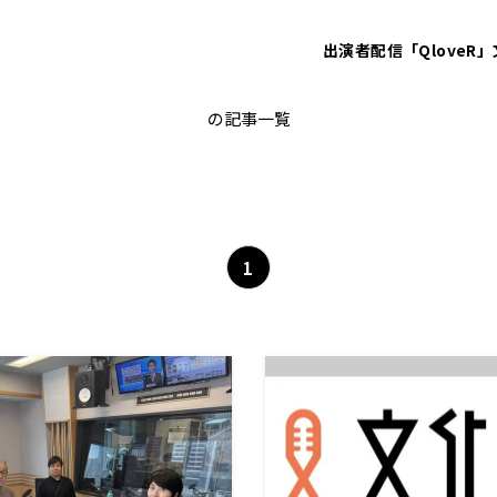
出演者
配信「QloveR」
福島県
の記事一覧
1