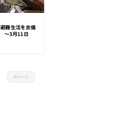
―避難生活を余儀
 ～3月11日
ワイド
次ページ