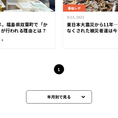
番組レポ
3/13, 2022
年。福島県双葉町で「か
東日本大震災から11年
」が行われる理由とは？
なくされた被災者達は今
（金）斉藤一美ニュース
ート
SAKIDORI!
1
年月別で見る
2025年03月