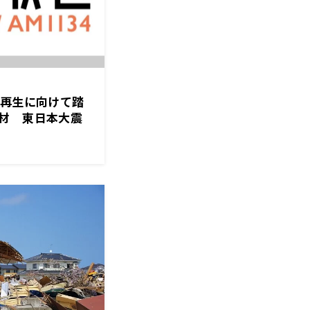
、再生に向けて踏
材 東日本大震
特別番組 「帰りた
帰ってきた町」
放送