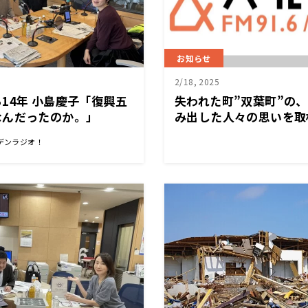
お知らせ
2/18, 2025
14年 小島慶子「復興五
失われた町”双葉町”の
なんだったのか。」
み出した人々の思いを取
災14年／文化放送 報道
デンラジオ！
かった町・帰れない町・
3/11（火）午後8時から