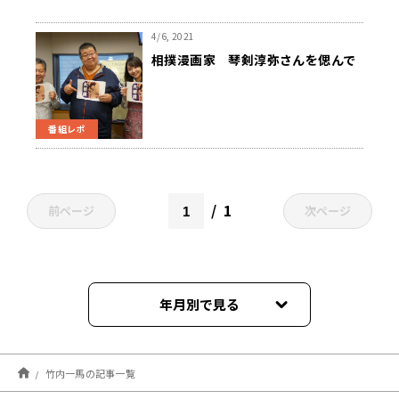
4/6, 2021
相撲漫画家 琴剣淳弥さんを偲んで
番組レポ
1
前ページ
次ページ
年月別で見る
2023年03月
竹内一馬の記事一覧
2022年03月