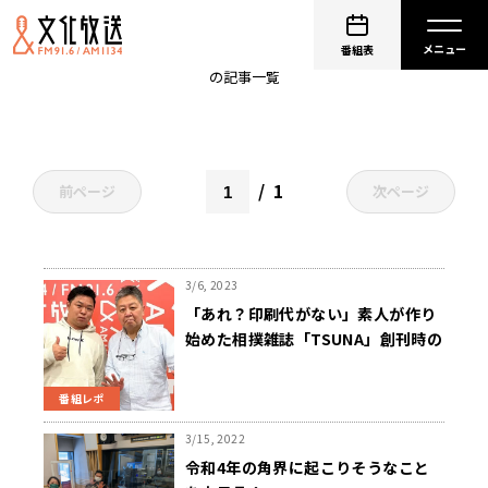
竹内一馬
番組表
の記事一覧
1
前ページ
次ページ
3/6, 2023
「あれ？印刷代がない」素人が作り
始めた相撲雑誌「TSUNA」創刊時の
とんでもエピソードとは？
番組レポ
3/15, 2022
令和4年の角界に起こりそうなこと