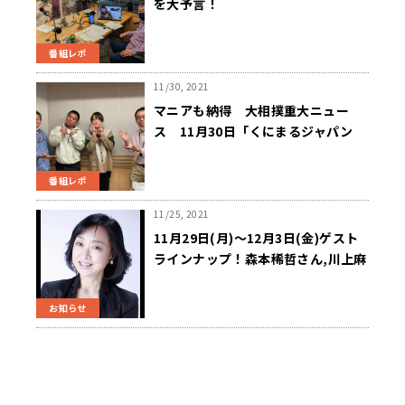
を大予言！
番組レポ
11/30, 2021
マニアも納得 大相撲重大ニュー
ス 11月30日「くにまるジャパン
極」
番組レポ
11/25, 2021
11月29日(月)～12月3日(金)ゲスト
ラインナップ！森本稀哲さん,川上麻
衣子さん,能町みね子さん＆竹内一馬
さん,高倉麻子さん,島田裕巳さん,
お知らせ