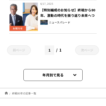
してはいけないのか』 8/15（金）午
6/17, 2025
後1時から放送
【特別編成のお知らせ】終戦から80
年、激動の時代を振り返り未来へつ
なぐ ～8月15日は特別番組を続々放
ニュースパレード
送
お知らせ
1
前ページ
次ページ
年月別で見る
2026年07月
終戦80年の記事一覧
2025年08月