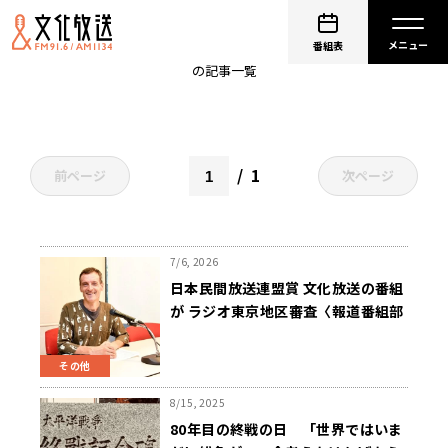
終戦80年
番組表
の記事一覧
1
前ページ
次ページ
7/6, 2026
日本民間放送連盟賞 文化放送の番組
が ラジオ東京地区審査〈報道番組部
門〉で1位 『文化放送 終戦80年スペ
シャル 戦争を知らない私たち』
その他
8/15, 2025
80年目の終戦の日 「世界ではいま