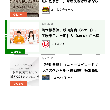
だに紛争が…」今考えなければなら
ないこととは
おはよう寺ちゃん
番組レポ
8/8, 2025
駒木根葵汰、秋山寛貴（ハナコ）、
矢吹奈子、吉田仁人（M!LK）が出演
するラジオドラマの放送が決定！
レコメン！
『文化放送 終戦80年スペシャル レ
お知らせ
コメン！オリジナルラジオドラマ
「ソラノイノチ」』8月15日（金）
8/5, 2025
放送
【特別番組】『ニュースパレードプ
ラススペシャル～終戦80年特別番組
「戦争反対を訴える96歳SNSインフ
ニュースパレード
ルエンサー」』8/15（金）午後5時
お知らせ
15分から放送