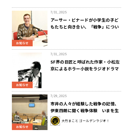
7/31, 2025
アーサー・ビナードが小学生の子ど
もたちと向き合い、「戦争」につい
て問いかける『文化放送 終戦80年ス
ペシャル 戦争を知らない私たち』8
お知らせ
月15日（金）午後4時～
7/31, 2025
SF界の巨匠と呼ばれた作家・小松左
京によるホラー小説をラジオドラマ
化！ “戦争の不条理さ”や“人の心の
闇”を暴き出した異色作『文化放送
お知らせ
終戦80年スペシャル 小松左京原作
ラジオドラマ「くだんのはは」』8
7/29, 2025
月15日（金）午後3時～
市井の人々が経験した戦争の記憶、
伊東四朗に聞く戦争体験 いまを生
きる人たちに“戦争とは何か”を問い
大竹まこと ゴールデンラジオ！
かける2時間 『大竹まこと・長野智
お知らせ
子 終戦80年特番 〜どうして戦争を